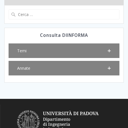
Ricerca
per:
Consulta DIINFORMA
Temi
Annate