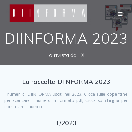
Salta
al
contenuto
DIINFORMA 2023
La rivista del DII
La raccolta DIINFORMA 2023
I numeri di DIINFORMA usciti nel 2023. Clicca sulle
copertine
per scaricare il numero in formato pdf; clicca su
sfoglia
per
consultare il numero.
1/2023